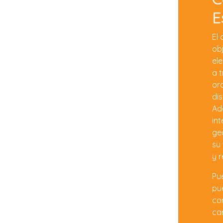
E
El 
ob
el
a 
or
dis
Ad
int
ge
su 
y 
Pu
pu
con
ca